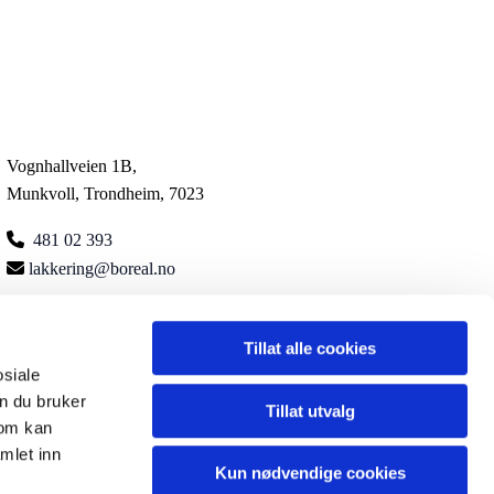
Vognhallveien 1B,
Munkvoll, Trondheim, 7023

481 02 393

lakkering@boreal.no
Personvern
Tillat alle cookies
osiale
n du bruker
Tillat utvalg
som kan
mlet inn
Kun nødvendige cookies