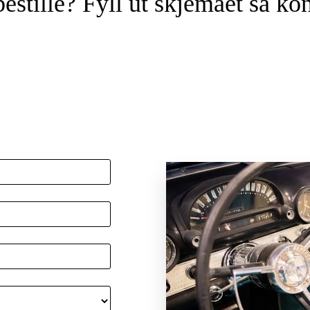
estille? Fyll ut skjemaet så kon